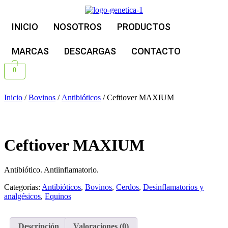
INICIO
NOSOTROS
PRODUCTOS
MARCAS
DESCARGAS
CONTACTO
0
Inicio
/
Bovinos
/
Antibióticos
/ Ceftiover MAXIUM
Ceftiover MAXIUM
Antibiótico. Antiinflamatorio.
Categorías:
Antibióticos
,
Bovinos
,
Cerdos
,
Desinflamatorios y
analgésicos
,
Equinos
Descripción
Valoraciones (0)