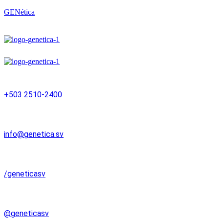
GENética
Menú
+503 2510-2400
info@genetica.sv
/geneticasv
@geneticasv