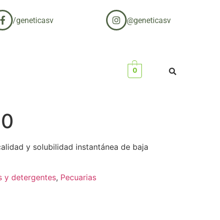
/geneticasv
@geneticasv
0
40
alidad y solubilidad instantánea de baja
s y detergentes
,
Pecuarias