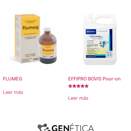
FLUMEG
EFFIPRO BOVIS Pour-on
Leer más
Valorado
con
Leer más
5.00
de 5